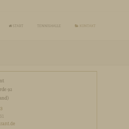
START
TENNISHALLE
KONTAKT
nt
rde 92
and)
83
61
rant.de