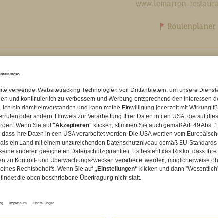
www.lemarron-restaura
Routenplaner