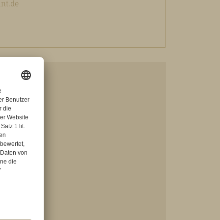
nt.de