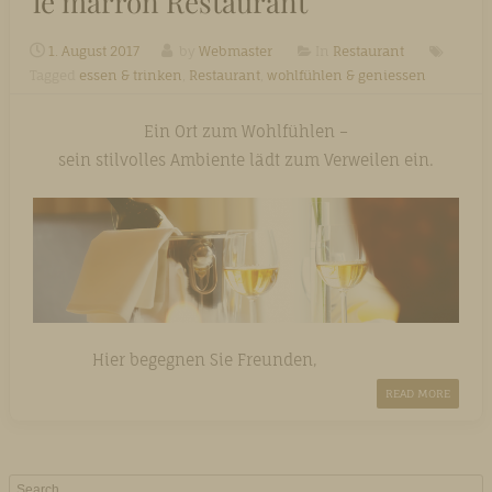
le marron Restaurant
1. August 2017
by
Webmaster
In
Restaurant
Tagged
essen & trinken
,
Restaurant
,
wohlfühlen & geniessen
Ein Ort zum Wohlfühlen –
sein stilvolles Ambiente lädt zum Verweilen ein.
Hier begegnen Sie Freunden,
READ MORE
Search